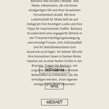
Barbara Ines ist eine Lifestyle- und
Mode-Influencerin, die mit ihrem
einzigartigen Stil und ihrer fesselnden
Persönlichkeit strahlt. Mit ihrer
Leidenschaft für Mode teilt sie auf
Instagram ihre trendigen Looks und ihre
Tipps für inspirierende Outfits. Barbara
ist außerdem eine engagierte Stimme in
der Frauenermächtigungsbewegung
und ermutigt Frauen, ihre Individualität
und ihr Selbstbewusstsein zum
Ausdruck zu bringen. Ihr kühner Stil und
ihre innovativen Ideen in Sachen Mode
machen sie zu einer festen Größe in der
Branche. Folgen Sie Barbara, um
INSTAGRAM
originelle Looks und inspirierende
Botschaften zu entdecken, die Sie
ermutigen werden, Ihren eigenen
einzigartigen Stil zu umarmen!
MAIL
MEDIAKIT